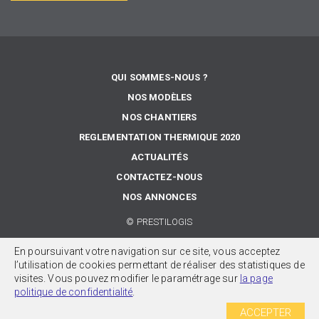
QUI SOMMES-NOUS ?
NOS MODÈLES
NOS CHANTIERS
REGLEMENTATION THERMIQUE 2020
ACTUALITÉS
CONTACTEZ-NOUS
NOS ANNONCES
©
PRESTILOGIS
MENTIONS LÉGALES
En poursuivant votre navigation sur ce site, vous acceptez
l’utilisation de cookies permettant de réaliser des statistiques de
POLITIQUE DE CONFIDENTIALITÉ
visites. Vous pouvez modifier le paramétrage sur
la page
SITE INTERNET RÉALISÉ PAR
KARBONE14
politique de confidentialité
.
ACCEPTER